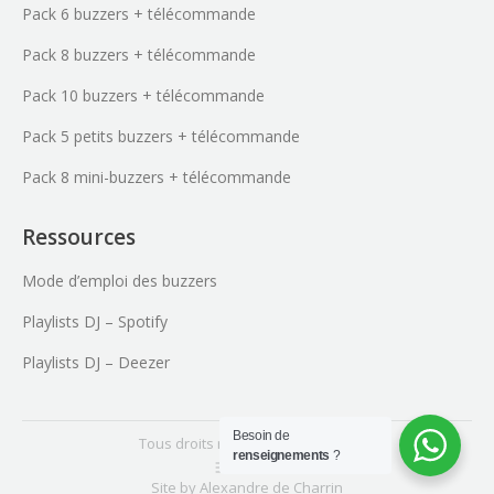
Pack 6 buzzers + télécommande
Pack 8 buzzers + télécommande
Pack 10 buzzers + télécommande
Pack 5 petits buzzers + télécommande
Pack 8 mini-buzzers + télécommande
Ressources
Mode d’emploi des buzzers
Playlists DJ – Spotify
Playlists DJ – Deezer
Besoin de
Tous droits réservés - 2015-2026
renseignements
?
footer
Site by
Alexandre de Charrin