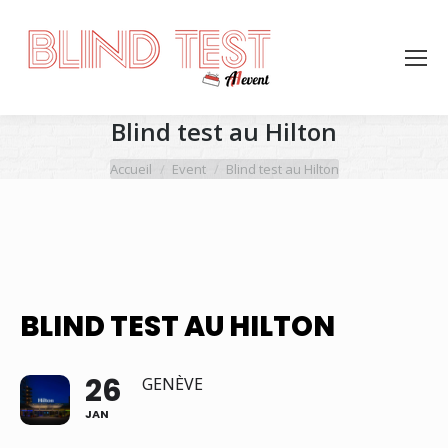
Blind test au Hilton
Vous êtes ici :
Accueil
Event
Blind test au Hilton
BLIND TEST AU HILTON
26
GENÈVE
JAN